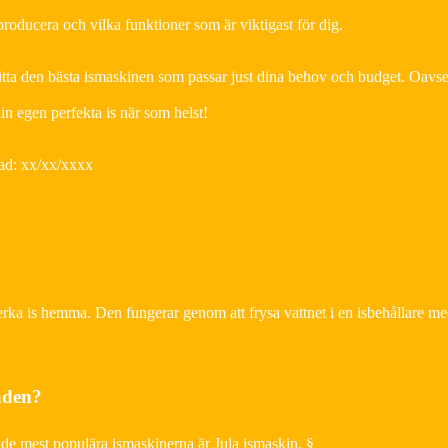
oducera och vilka funktioner som är viktigast för dig.
ta den bästa ismaskinen som passar just dina behov och budget. Oavse
in egen perfekta is när som helst!
rad: xx/xx/xxxx
erka is hemma. Den fungerar genom att frysa vattnet i en isbehållare me
aden?
v de mest populära ismaskinerna är Jula ismaskin. §