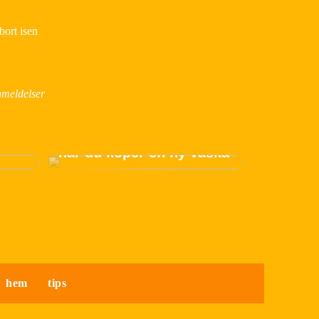
bort isen
meldelser
der
Allt du bör komma ihåg
när du köper en ny väska
hem
tips