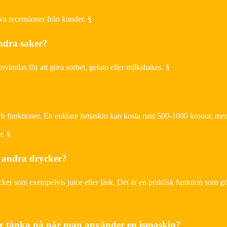
va recensioner från kunder. §
ndra saker?
nvändas för att göra sorbet, gelato eller milkshakes. §
ch funktioner. En enklare ismaskin kan kosta runt 500-1000 kronor, m
r. §
 andra drycker?
cker som exempelvis juice eller läsk. Det är en praktisk funktion som g
ör tänka på när man använder en ismaskin?