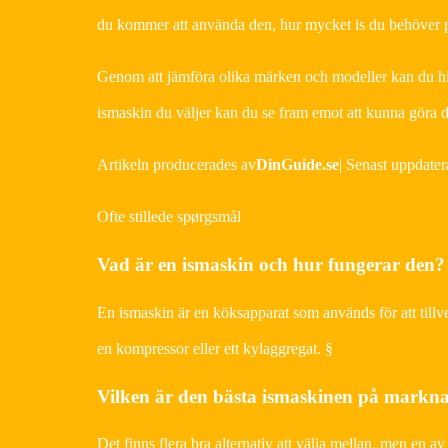
du kommer att använda den, hur mycket is du behöver pr
Genom att jämföra olika märken och modeller kan du hit
ismaskin du väljer kan du se fram emot att kunna göra d
Artikeln producerades av
DinGuide.se
| Senast uppdate
Ofte stillede spørgsmål
Vad är en ismaskin och hur fungerar den?
En ismaskin är en köksapparat som används för att tillv
en kompressor eller ett kylaggregat. §
Vilken är den bästa ismaskinen på markn
Det finns flera bra alternativ att välja mellan, men en a