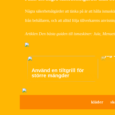
Några säkerhetsåtgärder att tänka på är att hålla ismaskin
från behållaren, och att alltid följa tillverkarens anvis
Artiklen Den bästa guiden till ismaskiner: Jula, Menuett
Hur 
jag
Använd en tiltgrill för
större mängder
kläder
sk