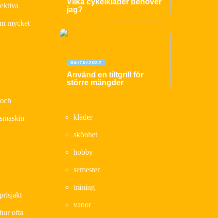
Vilka cykelkläder behöver
fektiva
jag?
dem mycket
06/10/2022
Använd en tiltgrill för
större mängder
 och
kläder
 ismaskin
skönhet
hobby
semester
träning
prisjakt
vanor
hur ofta