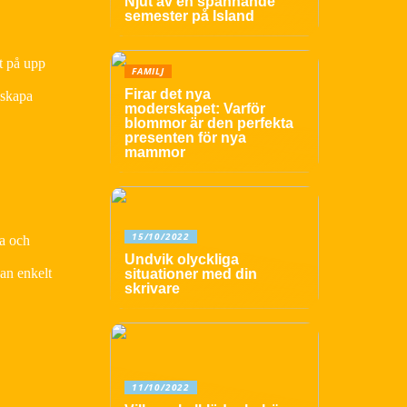
Njut av en spännande
semester på Island
t på upp
FAMILJ
Firar det nya
 skapa
moderskapet: Varför
blommor är den perfekta
presenten för nya
mammor
15/10/2022
ga och
Undvik olyckliga
kan enkelt
situationer med din
skrivare
11/10/2022