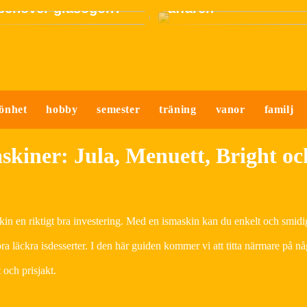
 behöver glasögon?
affären
önhet
hobby
semester
träning
vanor
familj
askiner: Jula, Menuett, Bright oc
in en riktigt bra investering. Med en ismaskin kan du enkelt och smidi
göra läckra isdesserter. I den här guiden kommer vi att titta närmare på n
och prisjakt.