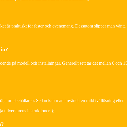
vilket är praktiskt för fester och evenemang. Dessutom slipper man vänta
kin?
eroende på modell och inställningar. Generellt sett tar det mellan 6 och 1
ölja ur isbehållaren. Sedan kan man använda en mild tvållösning eller
 tillverkarens instruktioner. §
a?