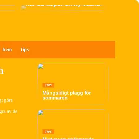
när du köper en ny väska
hem
tips
h
TIPS
Mångsidigt plagg för
sommaren
gt göra
ågra av de
TIPS