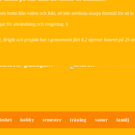
en borta från vatten och fukt, att inte använda skarpa föremål för att ta 
ningar för användning och rengöring. §
, Bright och prisjakt har i gennemsnit fået
4.2
stjerner baseret på
25
an
Jämför priser på klä
tar jag reda på om
och gör den bästa
 behöver glasögon?
affären
önhet
hobby
semester
träning
vanor
familj