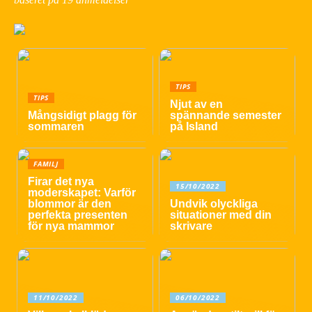
TIPS
TIPS
Njut av en
Mångsidigt plagg för
spännande semester
sommaren
på Island
FAMILJ
Firar det nya
15/10/2022
moderskapet: Varför
blommor är den
Undvik olyckliga
perfekta presenten
situationer med din
för nya mammor
skrivare
11/10/2022
06/10/2022