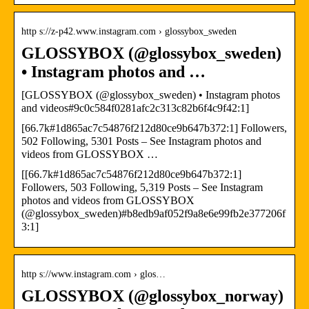
http s://z-p42.www.instagram.com › glossybox_sweden
GLOSSYBOX (@glossybox_sweden)
• Instagram photos and …
[GLOSSYBOX (@glossybox_sweden) • Instagram photos
and videos#9c0c584f0281afc2c313c82b6f4c9f42:1]
[66.7k#1d865ac7c54876f212d80ce9b647b372:1] Followers,
502 Following, 5301 Posts – See Instagram photos and
videos from GLOSSYBOX …
[[66.7k#1d865ac7c54876f212d80ce9b647b372:1]
Followers, 503 Following, 5,319 Posts – See Instagram
photos and videos from GLOSSYBOX
(@glossybox_sweden)#b8edb9af052f9a8e6e99fb2e377206f
3:1]
http s://www.instagram.com › glos…
GLOSSYBOX (@glossybox_norway)