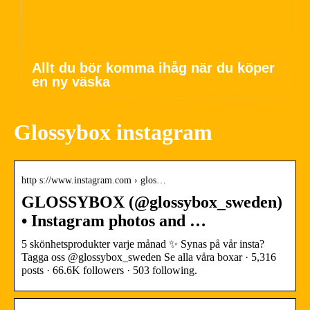
Allt du bör komma ihåg när du köper
en ny väska
Glossybox instagram
http s://www.instagram.com › glos…
GLOSSYBOX (@glossybox_sweden)
• Instagram photos and …
5 skönhetsprodukter varje månad ✨ Synas på vår insta?
Tagga oss @glossybox_sweden Se alla våra boxar · 5,316
posts · 66.6K followers · 503 following.