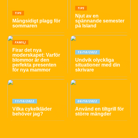
TIPS
TIPS
Njut av en
Mångsidigt plagg för
spännande semester
sommaren
på Island
FAMILJ
Firar det nya
15/10/2022
moderskapet: Varför
blommor är den
Undvik olyckliga
perfekta presenten
situationer med din
för nya mammor
skrivare
11/10/2022
06/10/2022
Vilka cykelkläder
Använd en tiltgrill för
behöver jag?
större mängder