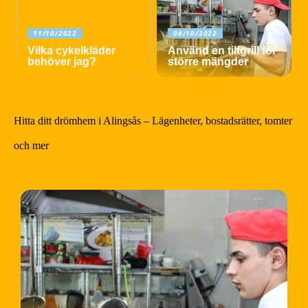
11/10/2022
06/10/2022
Vilka cykelkläder
Använd en tiltgrill för
behöver jag?
större mängder
Hitta ditt drömhem i Alingsås – Lägenheter, bostadsrätter, tomter
och mer