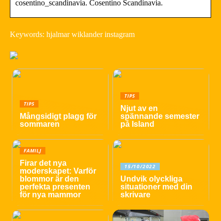
cosentino_scandinavia. Cosentino Scandinavia.
Keywords: hjalmar wiklander instagram
TIPS
TIPS
Njut av en
Mångsidigt plagg för
spännande semester
sommaren
på Island
FAMILJ
Firar det nya
15/10/2022
moderskapet: Varför
blommor är den
Undvik olyckliga
perfekta presenten
situationer med din
för nya mammor
skrivare