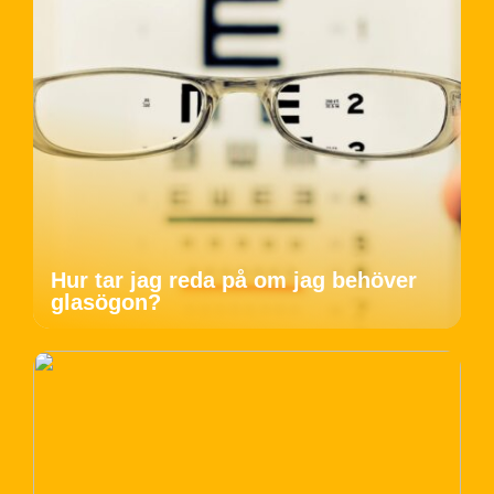
Hur tar jag reda på om jag behöver
glasögon?