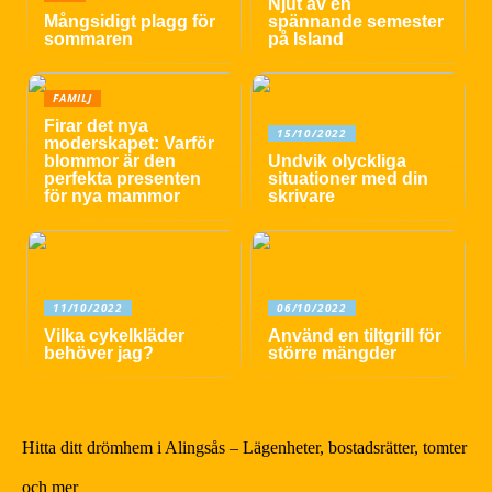
Njut av en
Mångsidigt plagg för
spännande semester
sommaren
på Island
FAMILJ
Firar det nya
15/10/2022
moderskapet: Varför
blommor är den
Undvik olyckliga
perfekta presenten
situationer med din
för nya mammor
skrivare
11/10/2022
06/10/2022
Vilka cykelkläder
Använd en tiltgrill för
behöver jag?
större mängder
Hitta ditt drömhem i Alingsås – Lägenheter, bostadsrätter, tomter
och mer