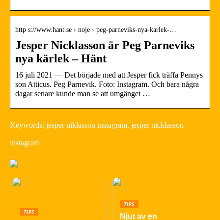
http s://www.hant.se › noje › peg-parneviks-nya-karlek-…
Jesper Nicklasson är Peg Parneviks
nya kärlek – Hänt
16 juli 2021 — Det började med att Jesper fick träffa Pennys
son Atticus. Peg Parnevik. Foto: Instagram. Och bara några
dagar senare kunde man se att umgänget …
Keywords: jesper niklasson instagram, jesper nicklasson
instagram
TIPS
TIPS
Njut av en