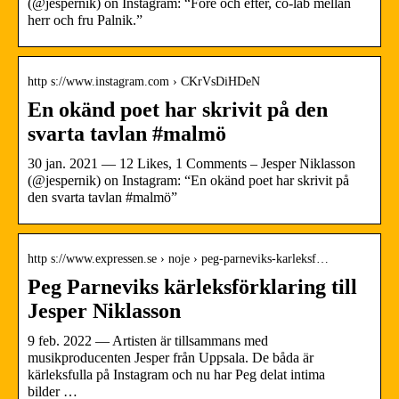
(@jespernik) on Instagram: “Före och efter, co-lab mellan
herr och fru Palnik.”
http s://www.instagram.com › CKrVsDiHDeN
En okänd poet har skrivit på den
svarta tavlan #malmö
30 jan. 2021 — 12 Likes, 1 Comments – Jesper Niklasson
(@jespernik) on Instagram: “En okänd poet har skrivit på
den svarta tavlan #malmö”
http s://www.expressen.se › noje › peg-parneviks-karleksf…
Peg Parneviks kärleksförklaring till
Jesper Niklasson
9 feb. 2022 — Artisten är tillsammans med
musikproducenten Jesper från Uppsala. De båda är
kärleksfulla på Instagram och nu har Peg delat intima
bilder …