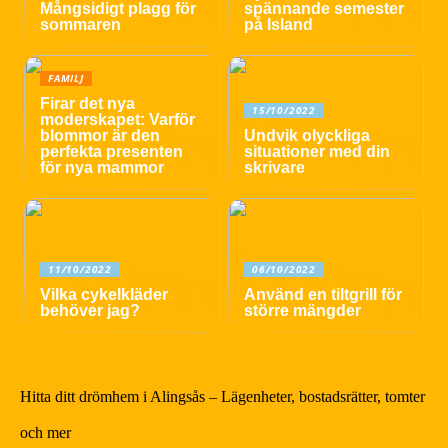
Mångsidigt plagg för
spännande semester
sommaren
på Island
FAMILJ
Firar det nya
15/10/2022
moderskapet: Varför
blommor är den
Undvik olyckliga
perfekta presenten
situationer med din
för nya mammor
skrivare
11/10/2022
06/10/2022
Vilka cykelkläder
Använd en tiltgrill för
behöver jag?
större mängder
Hitta ditt drömhem i Alingsås – Lägenheter, bostadsrätter, tomter
och mer