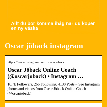
Allt du bör komma ihåg när du köper
en ny väska
Oscar jöback instagram
http s://www.instagram.com › oscarjoback
Oscar Jöback Online Coach
(@oscarjoback) • Instagram …
16.7k Followers, 266 Following, 4130 Posts – See Instagram
photos and videos from Oscar Jöback Online Coach
(@oscarjoback)