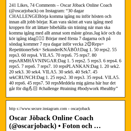
241 Likes, 74 Comments – Oscar Jöback Online Coach
(@oscarjoback) on Instagram: “30 dagar
CHALLENGEBörja komma igång nu inför hösten och
innan allt jobb börjar. Kan vara skönt att vara igång med
kroppen för att lättare bibehålla sin träning när man ska
komma igång med allt annat som måste göras.Jag kör och du
kör igång idag🧘🏻‍♂️ Börjar med första 7 dagarna och på
söndag kommer 7 nya dagar inför vecka 2😊Reps=
RepetitionerSek= SekunderKNÄBÖJ:Dag 1. 50 reps2. 55
reps3. 60 reps4. VILA5. 70 reps6. 75 reps7. 80
repsARMHÄVNINGAR:Dag 1. 5 reps2. 5 reps3. 6 reps4. 6
reps5. 7 reps6. 7 reps7. 10 repsPLANKAN:Dag 1. 20 sek2.
20 sek3. 30 sek4. VILA5. 30 sek6. 40 Sek7. 45
sekCRUNCH:Dag 1. 25 reps2. 30 reps3. 35 reps4. VILA5.
40 reps6. 45 reps7. 50 repsMeddela mig gärna här hur det
går för dig💪🏻 #challenge #training #bodywork #healthy”
http s://www.secure.instagram.com › oscarjoback
Oscar Jöback Online Coach
(@oscarjoback) • Foton och …