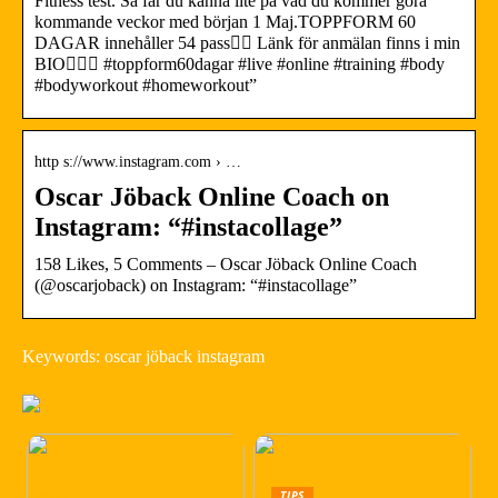
Fitness test. Så får du känna lite på vad du kommer göra
kommande veckor med början 1 Maj.TOPPFORM 60
DAGAR innehåller 54 pass👌🏻 Länk för anmälan finns i min
BIO🧘🏻‍♂️ #toppform60dagar #live #online #training #body
#bodyworkout #homeworkout”
http s://www.instagram.com › …
Oscar Jöback Online Coach on
Instagram: “#instacollage”
158 Likes, 5 Comments – Oscar Jöback Online Coach
(@oscarjoback) on Instagram: “#instacollage”
Keywords: oscar jöback instagram
TIPS