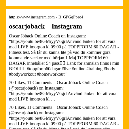
http s://www.instagram.com › B_GPGqFpeo4
oscarjoback – Instagram
Oscar Jöback Online Coach on Instagram:
“https://youtu.be/8GMryyV6grIAnvänd länken för att vara
med LIVE imorgon kl 09:00 på TOPPFORM 60 DAGAR -
Fitness test. Så får du känna lite på vad du kommer göra
kommande veckor med början 1 Maj.TOPPFORM 60
DAGAR innehåller 54 pass👌🏻 Länk för anmälan finns i min
BIO🧘🏻‍♂️ #toppform60dagar #live #online #training #body
#bodyworkout #homeworkout”
70 Likes, 11 Comments – Oscar Jöback Online Coach
(@oscarjoback) on Instagram:
“https://youtu.be/8GMryyV6grI Använd länken för att vara
med LIVE imorgon kl …
70 Likes, 11 Comments – Oscar Jöback Online Coach
(@oscarjoback) on Instagram:
“https://youtu.be/8GMryyV6grIAnvänd länken för att vara
med LIVE imorgon kl 09:00 på TOPPFORM 60 DAGAR -