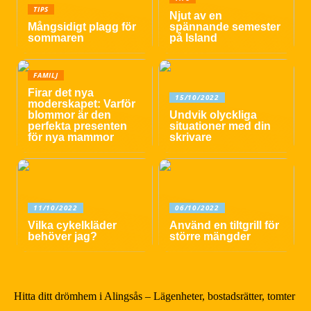
TIPS
Njut av en
Mångsidigt plagg för
spännande semester
sommaren
på Island
FAMILJ
Firar det nya
15/10/2022
moderskapet: Varför
blommor är den
Undvik olyckliga
perfekta presenten
situationer med din
för nya mammor
skrivare
11/10/2022
06/10/2022
Vilka cykelkläder
Använd en tiltgrill för
behöver jag?
större mängder
Hitta ditt drömhem i Alingsås – Lägenheter, bostadsrätter, tomter