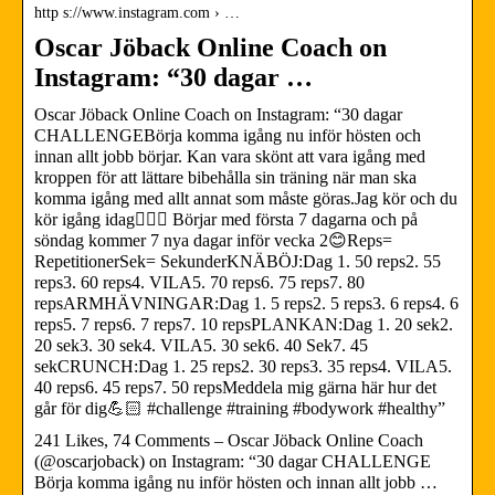
http s://www.instagram.com › …
Oscar Jöback Online Coach on
Instagram: “30 dagar …
Oscar Jöback Online Coach on Instagram: “30 dagar
CHALLENGEBörja komma igång nu inför hösten och
innan allt jobb börjar. Kan vara skönt att vara igång med
kroppen för att lättare bibehålla sin träning när man ska
komma igång med allt annat som måste göras.Jag kör och du
kör igång idag🧘🏻‍♂️ Börjar med första 7 dagarna och på
söndag kommer 7 nya dagar inför vecka 2😊Reps=
RepetitionerSek= SekunderKNÄBÖJ:Dag 1. 50 reps2. 55
reps3. 60 reps4. VILA5. 70 reps6. 75 reps7. 80
repsARMHÄVNINGAR:Dag 1. 5 reps2. 5 reps3. 6 reps4. 6
reps5. 7 reps6. 7 reps7. 10 repsPLANKAN:Dag 1. 20 sek2.
20 sek3. 30 sek4. VILA5. 30 sek6. 40 Sek7. 45
sekCRUNCH:Dag 1. 25 reps2. 30 reps3. 35 reps4. VILA5.
40 reps6. 45 reps7. 50 repsMeddela mig gärna här hur det
går för dig💪🏻 #challenge #training #bodywork #healthy”
241 Likes, 74 Comments – Oscar Jöback Online Coach
(@oscarjoback) on Instagram: “30 dagar CHALLENGE
Börja komma igång nu inför hösten och innan allt jobb …