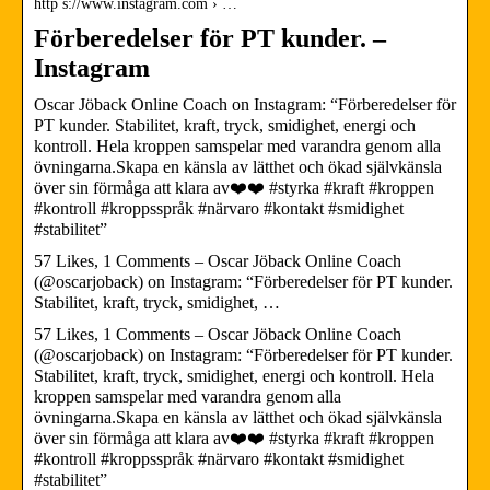
http s://www.instagram.com › …
Förberedelser för PT kunder. –
Instagram
Oscar Jöback Online Coach on Instagram: “Förberedelser för
PT kunder. Stabilitet, kraft, tryck, smidighet, energi och
kontroll. Hela kroppen samspelar med varandra genom alla
övningarna.Skapa en känsla av lätthet och ökad självkänsla
över sin förmåga att klara av❤️❤️ #styrka #kraft #kroppen
#kontroll #kroppsspråk #närvaro #kontakt #smidighet
#stabilitet”
57 Likes, 1 Comments – Oscar Jöback Online Coach
(@oscarjoback) on Instagram: “Förberedelser för PT kunder.
Stabilitet, kraft, tryck, smidighet, …
57 Likes, 1 Comments – Oscar Jöback Online Coach
(@oscarjoback) on Instagram: “Förberedelser för PT kunder.
Stabilitet, kraft, tryck, smidighet, energi och kontroll. Hela
kroppen samspelar med varandra genom alla
övningarna.Skapa en känsla av lätthet och ökad självkänsla
över sin förmåga att klara av❤️❤️ #styrka #kraft #kroppen
#kontroll #kroppsspråk #närvaro #kontakt #smidighet
#stabilitet”