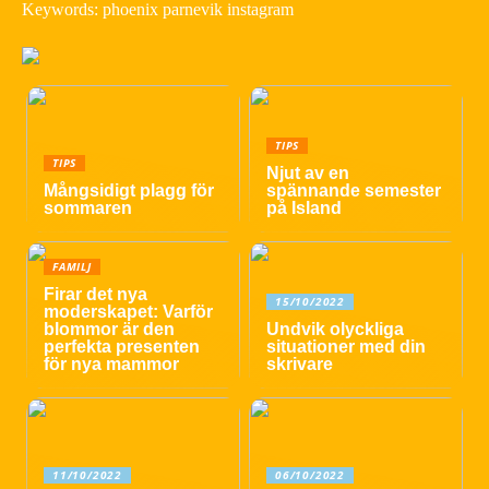
Keywords: phoenix parnevik instagram
TIPS
TIPS
Njut av en
Mångsidigt plagg för
spännande semester
sommaren
på Island
FAMILJ
Firar det nya
15/10/2022
moderskapet: Varför
blommor är den
Undvik olyckliga
perfekta presenten
situationer med din
för nya mammor
skrivare
11/10/2022
06/10/2022