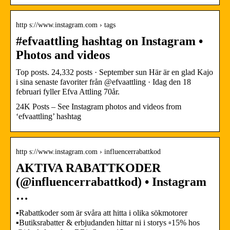
http s://www.instagram.com › tags
#efvaattling hashtag on Instagram •
Photos and videos
Top posts. 24,332 posts · September sun Här är en glad Kajo
i sina senaste favoriter från @efvaattling · Idag den 18
februari fyller Efva Attling 70år.
24K Posts – See Instagram photos and videos from
‘efvaattling’ hashtag
http s://www.instagram.com › influencerrabattkod
AKTIVA RABATTKODER
(@influencerrabattkod) • Instagram
…
▪️Rabattkoder som är svåra att hitta i olika sökmotorer
▪️Butiksrabatter & erbjudanden hittar ni i storys ▫️15% hos