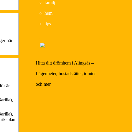
familj
hem
tips
ger här
Hitta ditt drömhem i Alingsås –
Lägenheter, bostadsrätter, tomter
och mer
för är
rilla),
rilla),
Eriksplan