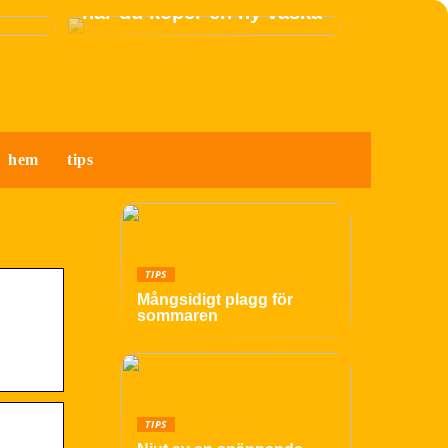
när du köper en ny väska
hem
tips
TIPS
Mångsidigt plagg för
sommaren
TIPS