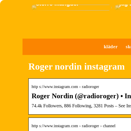
större mängder
jag
kläder
sk
Roger nordin instagram
http s://www.instagram.com › radioroger
Roger Nordin (@radioroger) • In
74.4k Followers, 886 Following, 3281 Posts – See I
http s://www.instagram.com › radioroger › channel