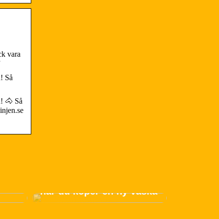
ck vara
”
! Så
! 🐴 Så
injen.se
der
Allt du bör komma ihåg
när du köper en ny väska