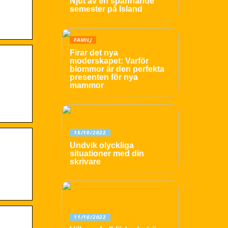
Njut av en spännande
semester på Island
FAMILJ
Firar det nya
moderskapet: Varför
blommor är den perfekta
presenten för nya
mammor
15/10/2022
Undvik olyckliga
situationer med din
skrivare
11/10/2022