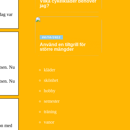
Vilka cykelkläder behöver
jag?
dag var
06/10/2022
Använd en tiltgrill för
större mängder
tsen. Nu
kläder
skönhet
tsen. Nu
hobby
semester
träning
vanor
gon med