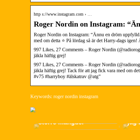
http s://www.instagram.com › …
Roger Nordin on Instagram: “Än
Roger Nordin on Instagram: “Ännu en dröm uppfylld. Fic
med om detta ⭐️ På lördag så är det Harry-dags igen!
997 Likes, 27 Comments – Roger Nordin (@radioroger)
jäkla häftig grej!
997 Likes, 27 Comments – Roger Nordin (@radioroger)
jäkla häftig grej! Tack för att jag fick vara med om d
#v75 #harryboy #älskatrav @atg”
Keywords: roger nordin instagram
Använd en tiltgrill för
Hur 
större mängder
jag