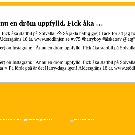
nu en dröm uppfylld. Fick åka …
k åka startbil på Solvalla! 🐴 Så jäkla häftig grej! Tack för att jag fi
 Åldersgräns 18 år, www.stödlinjen.se #v75 #harryboy #älskatrav @atg
 on Instagram: “Ännu en dröm uppfylld. Fick åka startbil på Solvalla
 on Instagram: “Ännu en dröm uppfylld. Fick åka startbil på Solvalla
etta ⭐️ På lördag så är det Harry-dags igen! Åldersgräns 18 år, www.stödl
Jämför priser på klä
tar jag reda på om
och gör den bästa
 behöver glasögon?
affären