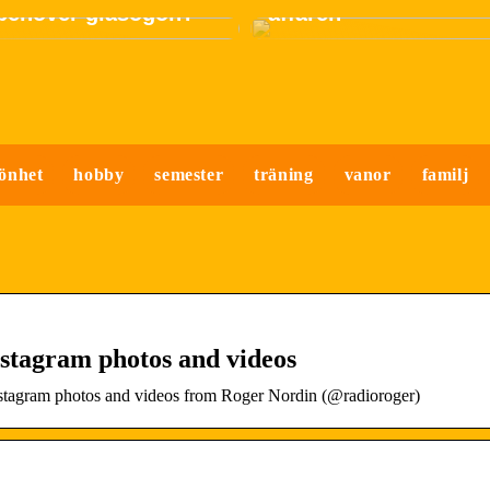
 behöver glasögon?
affären
önhet
hobby
semester
träning
vanor
familj
stagram photos and videos
nstagram photos and videos from Roger Nordin (@radioroger)