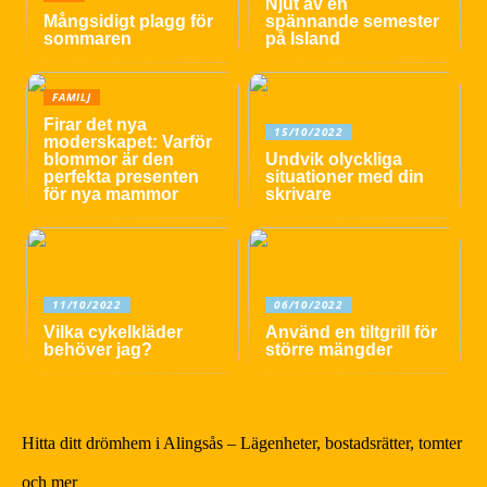
Njut av en
Mångsidigt plagg för
spännande semester
sommaren
på Island
FAMILJ
Firar det nya
15/10/2022
moderskapet: Varför
blommor är den
Undvik olyckliga
perfekta presenten
situationer med din
för nya mammor
skrivare
11/10/2022
06/10/2022
Vilka cykelkläder
Använd en tiltgrill för
behöver jag?
större mängder
Hitta ditt drömhem i Alingsås – Lägenheter, bostadsrätter, tomter
och mer