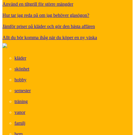
Använd en tiltgrill för större mängder
Hur tar jag reda på om jag behöver glasögon?
Jämför priser på kläder och gör den bästa affären
Allt du bör komma ihåg när du köper en ny väska
kläder
skönhet
hobby
semester
träning
vanor
familj
hem