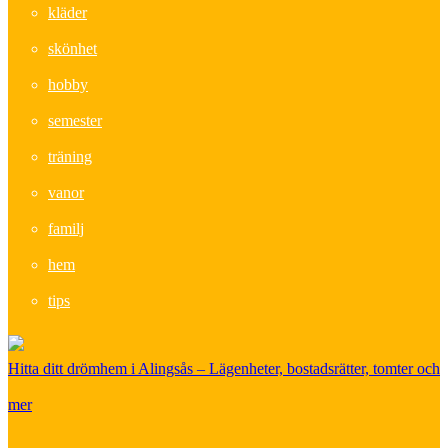
kläder
skönhet
hobby
semester
träning
vanor
familj
hem
tips
Hitta ditt drömhem i Alingsås – Lägenheter, bostadsrätter, tomter och
mer