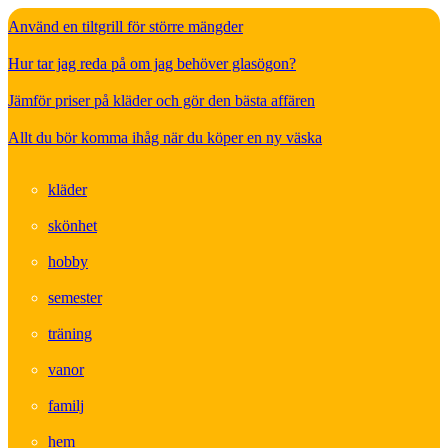
Använd en tiltgrill för större mängder
Hur tar jag reda på om jag behöver glasögon?
Jämför priser på kläder och gör den bästa affären
Allt du bör komma ihåg när du köper en ny väska
kläder
skönhet
hobby
semester
träning
vanor
familj
hem