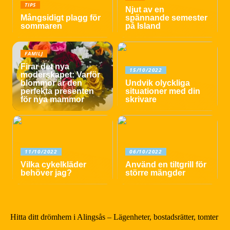
TIPS
Njut av en
Mångsidigt plagg för
spännande semester
sommaren
på Island
FAMILJ
Firar det nya
15/10/2022
moderskapet: Varför
blommor är den
Undvik olyckliga
perfekta presenten
situationer med din
för nya mammor
skrivare
11/10/2022
06/10/2022
Vilka cykelkläder
Använd en tiltgrill för
behöver jag?
större mängder
Hitta ditt drömhem i Alingsås – Lägenheter, bostadsrätter, tomter