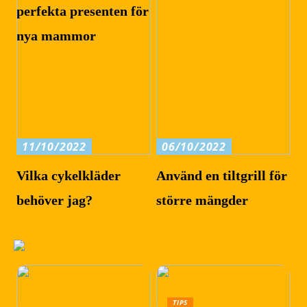
perfekta presenten för
nya mammor
11/10/2022
06/10/2022
Vilka cykelkläder
Använd en tiltgrill för
behöver jag?
större mängder
TIPS