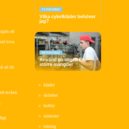
11/10/2022
Vilka cykelkläder behöver
jag?
ngats att
and lova
06/10/2022
Använd en tiltgrill för
större mängder
så att du
kläder
ett tecken
skönhet
.
hobby
semester
igt.
träning