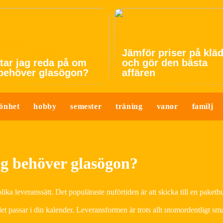
Jämför priser på klä
tar jag reda på om
och gör den bästa
 behöver glasögon?
affären
önhet
hobby
semester
träning
vanor
familj
ag behöver glasögon?
ka leveranssätt. Det populäraste nuförtiden är att skicka till en paketbu
et passar i din kalender. Leveransformen är trots allt utomordentligt sm