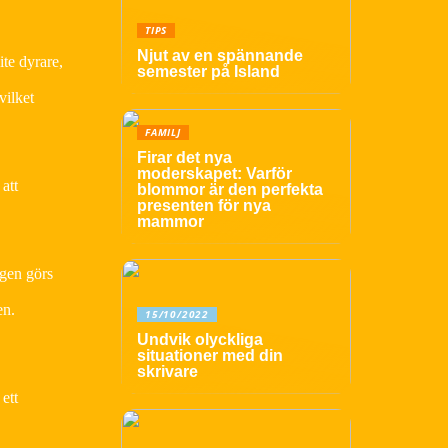
TIPS
Njut av en spännande
ite dyrare,
semester på Island
vilket
FAMILJ
Firar det nya
moderskapet: Varför
att
blommor är den perfekta
presenten för nya
mammor
ngen görs
en.
15/10/2022
Undvik olyckliga
situationer med din
skrivare
ett