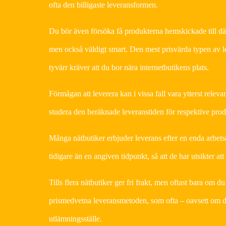
ofta den billigaste leveransformen.
Du bör även försöka få produkterna hemskickade till där d
men också väldigt smart. Den mest prisvärda typen av lev
tyvärr kräver att du bor nära internetbutikens plats.
Förmågan att leverera kan i vissa fall vara ytterst releva
studera den beräknade leveranstiden för respektive prod
Många nätbutiker erbjuder leverans efter en enda arbets
tidigare än en angiven tidpunkt, så att de har utsikter at
Tills flera nätbutiker ger fri frakt, men oftast bara om d
prismedvetna leveransmetoden, som ofta – oavsett om du b
utlämningsställe.