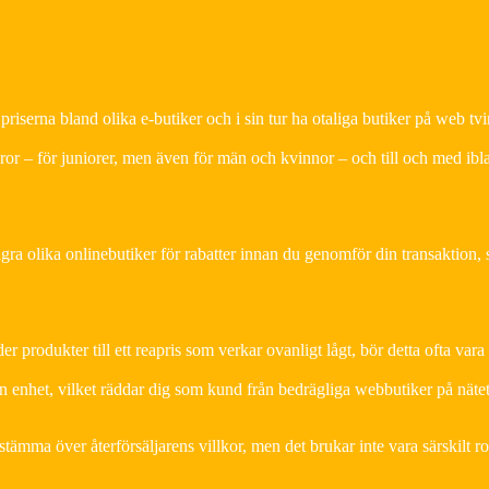
a priserna bland olika e-butiker och i sin tur ha otaliga butiker på web tvi
ror – för juniorer, men även för män och kvinnor – och till och med ibl
ågra olika onlinebutiker för rabatter innan du genomför din transaktion, 
produkter till ett reapris som verkar ovanligt lågt, bör detta ofta vara 
en enhet, vilket räddar dig som kund från bedrägliga webbutiker på nätet
mma över återförsäljarens villkor, men det brukar inte vara särskilt rol