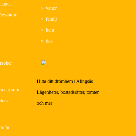
etaget
vanor
. Dessutom
familj
hem
tips
ersöker
Hitta ditt drömhem i Alingsås –
företag som
Lägenheter, bostadsrätter, tomter
nders
och mer
h får