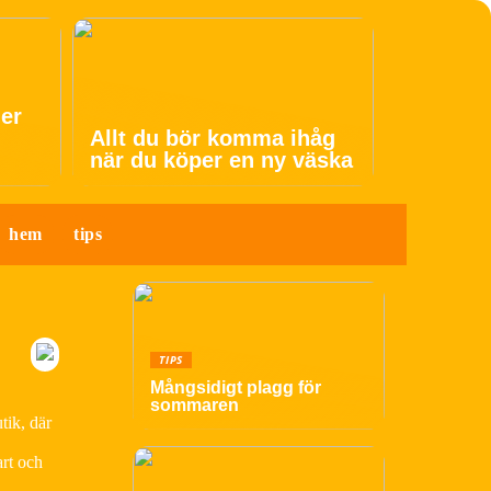
der
Allt du bör komma ihåg
när du köper en ny väska
hem
tips
TIPS
Mångsidigt plagg för
sommaren
tik, där
art och