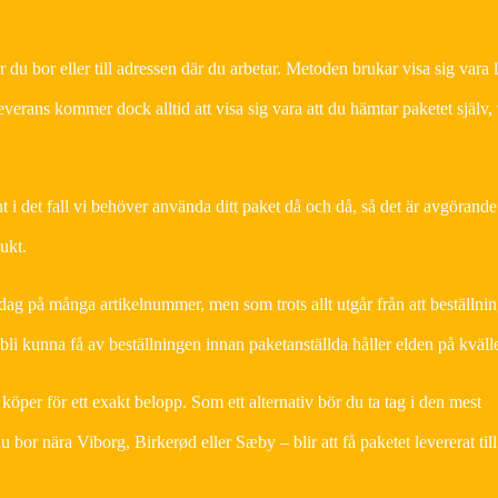
u bor eller till adressen där du arbetar. Metoden brukar visa sig vara l
erans kommer dock alltid att visa sig vara att du hämtar paketet själv, 
nt i det fall vi behöver använda ditt paket då och då, så det är avgörande 
ukt.
dag på många artikelnummer, men som trots allt utgår från att beställni
t bli kunna få av beställningen innan paketanställda håller elden på kväll
u köper för ett exakt belopp. Som ett alternativ bör du ta tag i den mest
or nära Viborg, Birkerød eller Sæby – blir att få paketet levererat till 