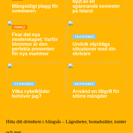
Njut av en
Mångsidigt plagg för
spännande semester
sommaren
på Island
FAMILJ
Firar det nya
15/10/2022
moderskapet: Varför
blommor är den
Undvik olyckliga
perfekta presenten
situationer med din
för nya mammor
skrivare
11/10/2022
06/10/2022
Vilka cykelkläder
Använd en tiltgrill för
behöver jag?
större mängder
Hitta ditt drömhem i Alingsås – Lägenheter, bostadsrätter, tomter
och mer