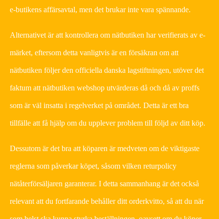
e-butikens affärsavtal, men det brukar inte vara spännande.
Alternativet är att kontrollera om nätbutiken har verifierats av e-
märket, eftersom detta vanligtvis är en försäkran om att
nätbutiken följer den officiella danska lagstiftningen, utöver det
faktum att nätbutiken webshop utvärderas då och då av proffs
som är väl insatta i regelverket på området. Detta är ett bra
tillfälle att få hjälp om du upplever problem till följd av ditt köp.
Dessutom är det bra att köparen är medveten om de viktigaste
reglerna som påverkar köpet, såsom vilken returpolicy
nätåterförsäljaren garanterar. I detta sammanhang är det också
relevant att du fortfarande behåller ditt orderkvitto, så att du när
som helst ska kunna styrka beställningen, oavsett om du köper